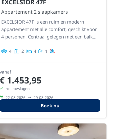
EXCELSIOR 47F
Appartement 2 slaapkamers
EXCELSIOR 47F is een ruim en modern
appartement met alle comfort, geschikt voor
4 personen. Centraal gelegen met een balkon
voor en achter, dus een terras met zeezicht
4
2
4
1
en een tweede zuidgericht terras. Royale
leefruimte, en volledig uitgeruste keuken.
vanaf
€ 1.453,95
incl. toeslagen
22-08-2026
29-08-2026
Boek nu