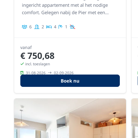
ingericht appartement met al het nodige
comfort. Gelegen nabij de Pier met een
terras vooraan. Vanuit de leefruimte geniet u
6
2
4
1
van prachtig zeezicht.
vanaf
€ 750,68
incl. toeslagen
31-08-2026
02-09-2026
Boek nu