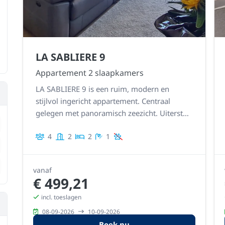
LA SABLIERE 9
Appartement 2 slaapkamers
LA SABLIERE 9 is een ruim, modern en
stijlvol ingericht appartement. Centraal
gelegen met panoramisch zeezicht. Uiterst
ename
stijlvol, verzorgd en gedetailleerd afgewerkt.
4
2
2
1
ename
ename
vanaf
€ 499,21
incl. toeslagen
08-09-2026
10-09-2026
Boek nu