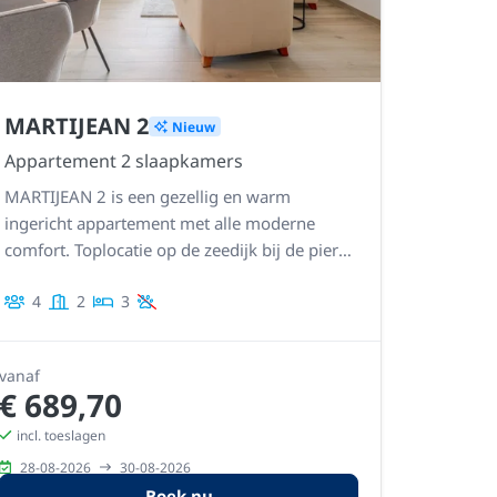
MARTIJEAN 2
Nieuw
Appartement 2 slaapkamers
MARTIJEAN 2 is een gezellig en warm
ingericht appartement met alle moderne
comfort. Toplocatie op de zeedijk bij de pier,
met zicht op zee en directe toegang tot
4
2
3
strand en promenade.
vanaf
€ 689,70
incl. toeslagen
28-08-2026
30-08-2026
Boek nu