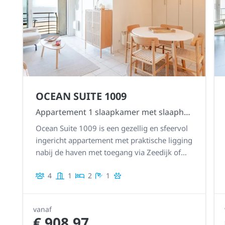
OCEAN SUITE 1009
Appartement 1 slaapkamer met slaaphoek
Ocean Suite 1009 is een gezellig en sfeervol
ingericht appartement met praktische ligging
nabij de haven met toegang via Zeedijk of
Franchommelaan
4
1
2
1
vanaf
€ 908,97