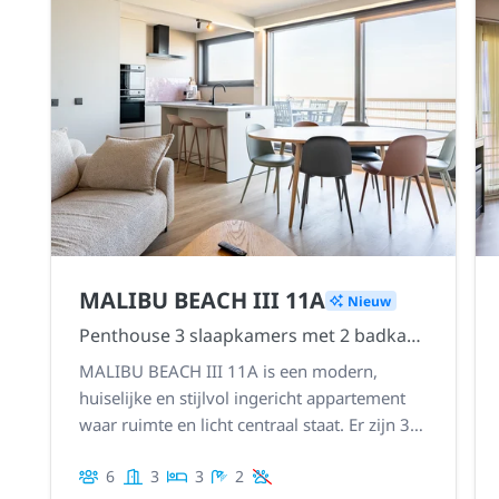
MALIBU BEACH III 11A
Nieuw
Penthouse 3 slaapkamers met 2 badkamers en 2 sublieme dakterrasssen
MALIBU BEACH III 11A is een modern,
huiselijke en stijlvol ingericht appartement
waar ruimte en licht centraal staat. Er zijn 3
ruime slaapkamers, 2 badkamers, 2
6
3
3
2
maginifieke dakterassen met prachtige