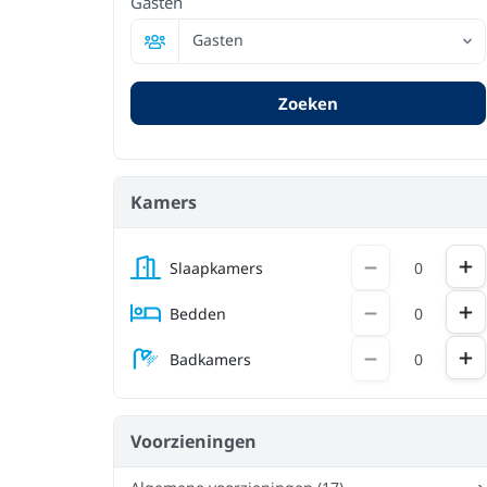
Gasten
Gasten
Zoeken
Kamers
To
Afname
Slaapkamers
To
Afname
Bedden
To
Afname
Badkamers
Voorzieningen