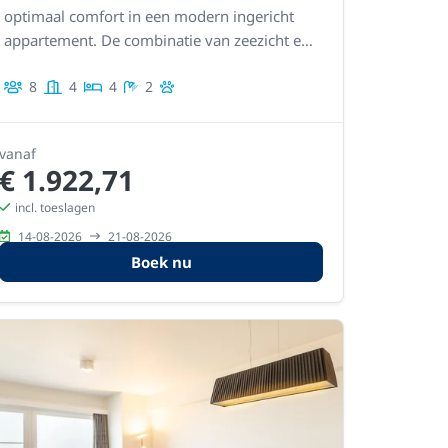
optimaal comfort in een modern ingericht
appartement. De combinatie van zeezicht en
uitstekende ligging zorgt voor een
8
4
4
2
uitzonderlijk verblijf.
vanaf
€ 1.922,71
incl. toeslagen
14-08-2026
21-08-2026
Boek nu