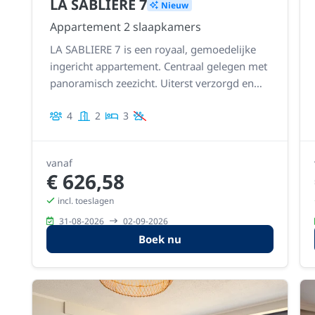
LA SABLIERE 7
Nieuw
Appartement 2 slaapkamers
LA SABLIERE 7 is een royaal, gemoedelijke
ingericht appartement. Centraal gelegen met
panoramisch zeezicht. Uiterst verzorgd en
recent gemoderniseerd met een nieuwe
4
2
3
keuken en badkamer
vanaf
€ 626,58
incl. toeslagen
31-08-2026
02-09-2026
Boek nu