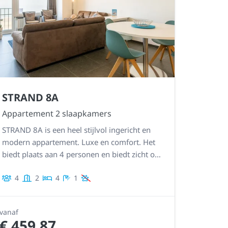
STRAND 8A
Appartement 2 slaapkamers
STRAND 8A is een heel stijlvol ingericht en
modern appartement. Luxe en comfort. Het
biedt plaats aan 4 personen en biedt zicht op
zee. Heel goed uitgeruste keuken. Erkende 5
4
2
4
1
sterren vakantiewoning!
vanaf
€ 459,87