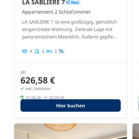
LA SABLIERE 7
Neu
Appartement 2 Schlafzimmer
LA SABLIERE 7 ist eine großzügig, gemütlich
eingerichtete Wohnung. Zentrale Lage mit
panoramischem Meerblick. Äußerst gepflegt
und kürzlich modernisiert mit einer neuen
4
2
3
Küche und einem Badezimmer.
ab
626,58 €
inkl. Gebühren
31.08.26
02.09.26
Hier buchen