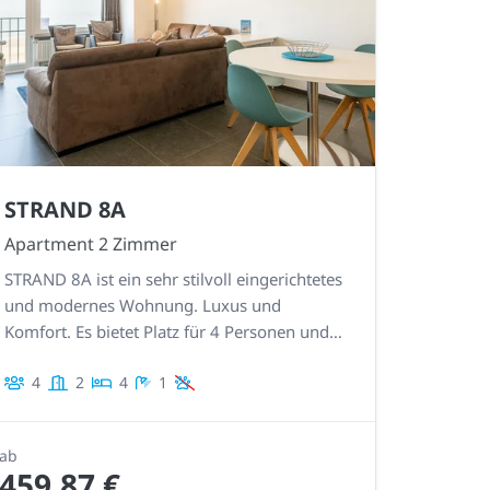
STRAND 8A
Apartment 2 Zimmer
STRAND 8A ist ein sehr stilvoll eingerichtetes
und modernes Wohnung. Luxus und
Komfort. Es bietet Platz für 4 Personen und
bietet Meerblick. Sehr gut ausgestattete
4
2
4
1
Küche. Anerkanntes 5-Sterne-Ferienhaus!
ab
459,87 €