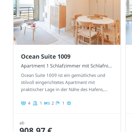
Ocean Suite 1009
Apartment 1 Schlafzimmer mit Schlafnische
Ocean Suite 1009 ist ein gemütliches und
stilvoll eingerichtetes Apartment mit
praktischer Lage in der Nähe des Hafens,
erreichbar über die Zeedijk oder die
4
1
2
1
Franchommelaan.
ab
908,97 €