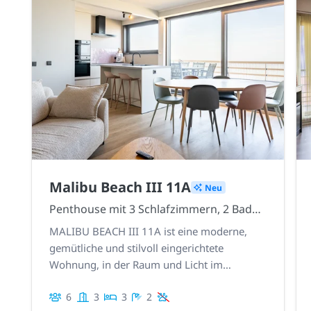
Malibu Beach III 11A
Neu
Penthouse mit 3 Schlafzimmern, 2 Badezimmern und 2 herrlichen Dachterrassen
MALIBU BEACH III 11A ist eine moderne,
gemütliche und stilvoll eingerichtete
Wohnung, in der Raum und Licht im
Mittelpunkt stehen. Es gibt 3 geräumige
6
3
3
2
Schlafzimmer, 2 Badezimmer, 2 prachtvolle