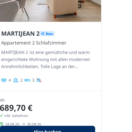
MARTIJEAN 2
Neu
Appartement 2 Schlafzimmer
MARTIJEAN 2 ist eine gemütliche und warm
eingerichtete Wohnung mit allen modernen
Annehmlichkeiten. Tolle Lage an der
Strandpromenade bei der Pier, mit Blick auf
4
2
3
das Meer und direktem Zugang zum Strand
und zur Promenade.
ab
689,70 €
inkl. Gebühren
28.08.26
30.08.26
Hier buchen