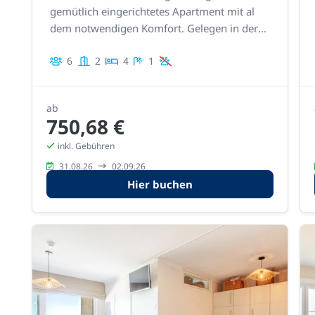
gemütlich eingerichtetes Apartment mit al
dem notwendigen Komfort. Gelegen in der
Nähe der Pier mit einer Terrasse vorne. Vom
6
2
4
1
Wohnbereich aus genießen Sie einen
wunderschönen Meerblick.
ab
750,68 €
inkl. Gebühren
31.08.26
02.09.26
Hier buchen