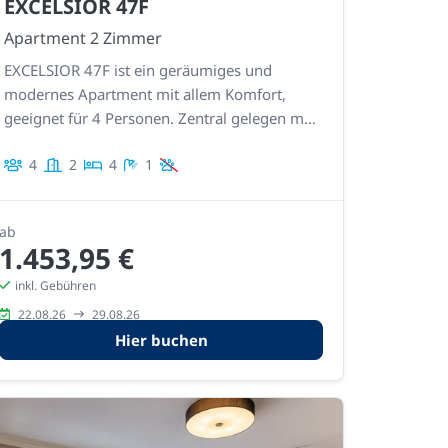
EXCELSIOR 47F
Apartment 2 Zimmer
EXCELSIOR 47F ist ein geräumiges und
modernes Apartment mit allem Komfort,
geeignet für 4 Personen. Zentral gelegen mit
Balkon vorne und hinten, also einer Terrasse
4
2
4
1
mit Meerblick und einer zweiten Südterrasse.
Geräumiger Wohnraum und voll
ausgestattete Küche
ab
1.453,95 €
inkl. Gebühren
22.08.26
29.08.26
Hier buchen