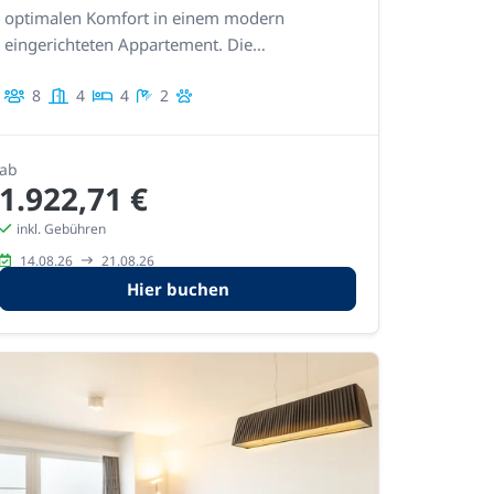
optimalen Komfort in einem modern
eingerichteten Appartement. Die
Kombination aus Meerblick und
8
4
4
2
ausgezeichneter Lage sorgt für einen
außergewöhnlichen Aufenthalt.
ab
1.922,71 €
inkl. Gebühren
14.08.26
21.08.26
Hier buchen